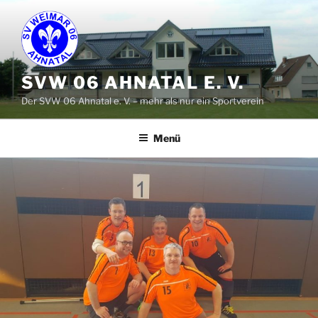
Zum
Inhalt
springen
SVW 06 AHNATAL E. V.
Der SVW 06 Ahnatal e. V. – mehr als nur ein Sportverein
Menü