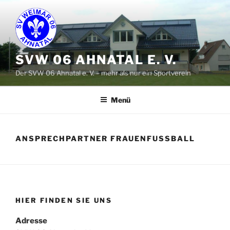
Zum
Inhalt
springen
SVW 06 AHNATAL E. V.
Der SVW 06 Ahnatal e. V. – mehr als nur ein Sportverein
Menü
ANSPRECHPARTNER FRAUENFUSSBALL
HIER FINDEN SIE UNS
Adresse