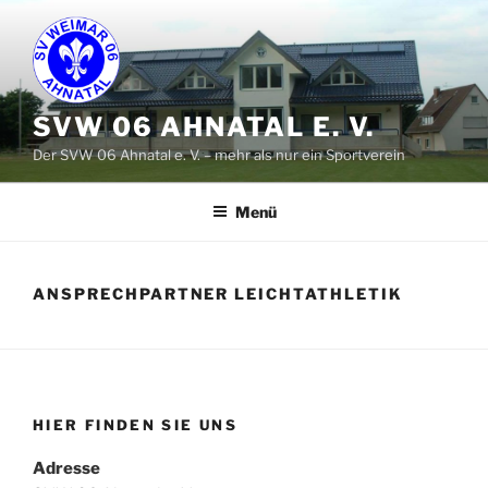
Zum
Inhalt
springen
SVW 06 AHNATAL E. V.
Der SVW 06 Ahnatal e. V. – mehr als nur ein Sportverein
Menü
ANSPRECHPARTNER LEICHTATHLETIK
HIER FINDEN SIE UNS
Adresse